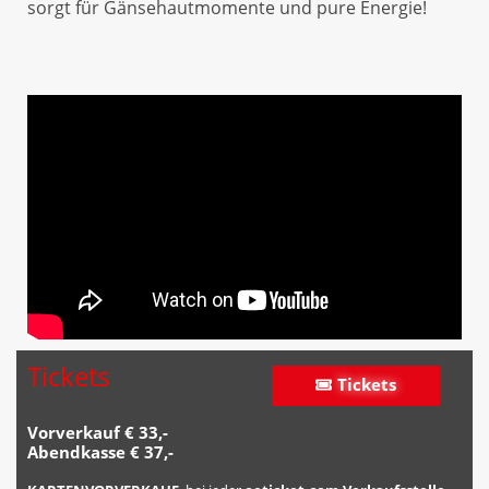
sorgt für Gänsehautmomente und pure Energie!
Tickets
Tickets
Tickets
Vorverkauf € 33,-
Abendkasse € 37,-