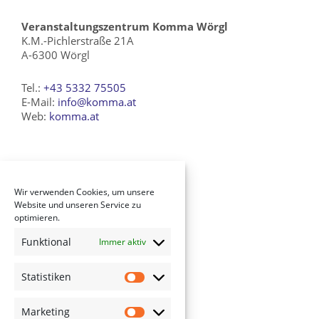
Veranstaltungszentrum Komma Wörgl
K.M.-Pichlerstraße 21A
A-6300 Wörgl
Tel.:
+43 5332 75505
E-Mail:
info@komma.at
Web:
komma.at
Verein Komma Kultur
Wir verwenden Cookies, um unsere
History
Website und unseren Service zu
Newsletter
optimieren.
Impressum
Funktional
Immer aktiv
AGB
Datenschutz
Statistiken
Cookie-Richtlinie (EU)
Marketing