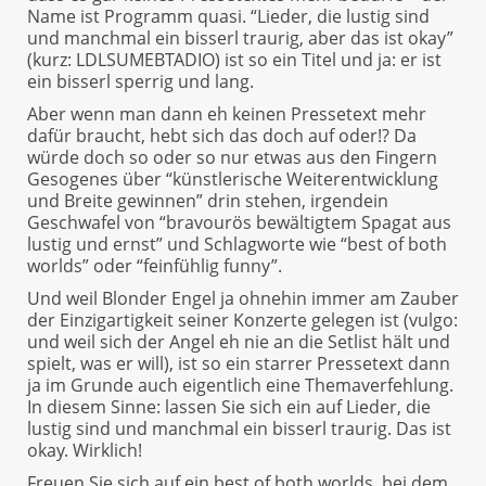
Name ist Programm quasi. “Lieder, die lustig sind
und manchmal ein bisserl traurig, aber das ist okay”
(kurz: LDLSUMEBTADIO) ist so ein Titel und ja: er ist
ein bisserl sperrig und lang.
Aber wenn man dann eh keinen Pressetext mehr
dafür braucht, hebt sich das doch auf oder!? Da
würde doch so oder so nur etwas aus den Fingern
Gesogenes über “künstlerische Weiterentwicklung
und Breite gewinnen” drin stehen, irgendein
Geschwafel von “bravourös bewältigtem Spagat aus
lustig und ernst” und Schlagworte wie “best of both
worlds” oder “feinfühlig funny”.
Und weil Blonder Engel ja ohnehin immer am Zauber
der Einzigartigkeit seiner Konzerte gelegen ist (vulgo:
und weil sich der Angel eh nie an die Setlist hält und
spielt, was er will), ist so ein starrer Pressetext dann
ja im Grunde auch eigentlich eine Themaverfehlung.
In diesem Sinne: lassen Sie sich ein auf Lieder, die
lustig sind und manchmal ein bisserl traurig. Das ist
okay. Wirklich!
Freuen Sie sich auf ein best of both worlds, bei dem