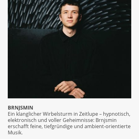
BRNJSMIN
Ein klanglicher Wirbelsturm in Zeitlupe – hypnotisch,
elektronisch und voller Geheimnisse: Brnjsmin
erschafft feine, tiefgründige und ambient-orientierte
Musik.