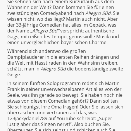
Sie sehnen sich nach einem Kurzurlaub aus dem
Wahnsinn der Welt? Dann kommen Sie für einen
zweistündigen Comedyabend nach
Allegro Süd
. Sie
wissen nicht, wo das liegt? Martin auch nicht. Aber
der 33-jährige Comedian hat alles im Gepäck, was
der Name
„Allegro Süd“
verspricht: authentische
Gags, mitreißendes Tempo, genussvolle Musik und
einen unvergleichlichen bayerischen Charme.
Während sich anderswo die großen
Dampfplauderer in die ersten Reihen drängen und
die Welt mit Hasstiraden in den Wahnsinn treiben,
schätzt man in
Allegro Süd
die bodenständige zweite
Geige.
In seinem fünften Soloprogramm redet sich Martin
Frank in seiner unverwechselbaren Art alles von der
Seele, was ihn gerade so bewegt. Sie haben noch nie
etwas von diesem Comedian gehört? Dann sollten
Sie schleunigst Ihre Oma fragen! Oder Sie lassen sich
überraschen und vertrauen auf das, was
123jackydaniel789 auf YouTube schreibt: „Super
lustig aber das Singen nervt!“. Also buchen Sie,
überzeugen Sie sich selbst und schicken auch Sie