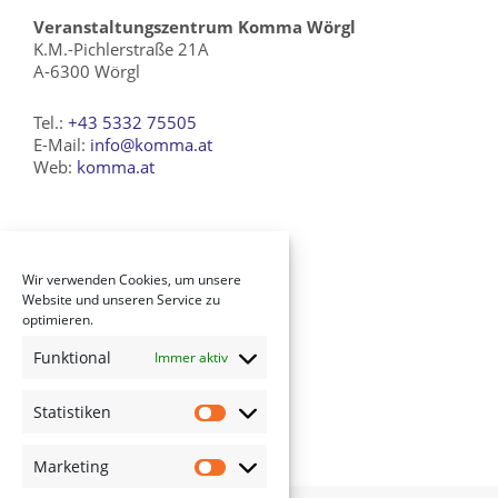
Veranstaltungszentrum Komma Wörgl
K.M.-Pichlerstraße 21A
A-6300 Wörgl
Tel.:
+43 5332 75505
E-Mail:
info@komma.at
Web:
komma.at
Verein Komma Kultur
Wir verwenden Cookies, um unsere
History
Website und unseren Service zu
optimieren.
Newsletter
Impressum
Funktional
Immer aktiv
AGB
Datenschutz
Statistiken
Cookie-Richtlinie (EU)
Marketing